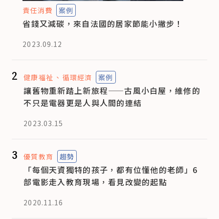
責任消費
案例
省錢又減碳，來自法國的居家節能小撇步！
2023.09.12
2
健康福祉
循環經濟
案例
讓舊物重新踏上新旅程——古風小白屋，維修的
不只是電器更是人與人間的連結
2023.03.15
3
優質教育
趨勢
「每個天資獨特的孩子，都有位懂他的老師」6
部電影走入教育現場，看見改變的起點
2020.11.16