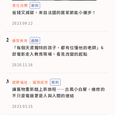
責任消費
案例
省錢又減碳，來自法國的居家節能小撇步！
2023.09.12
2
優質教育
趨勢
「每個天資獨特的孩子，都有位懂他的老師」6
部電影走入教育現場，看見改變的起點
2020.11.16
3
健康福祉
循環經濟
案例
讓舊物重新踏上新旅程——古風小白屋，維修的
不只是電器更是人與人間的連結
2023.03.15