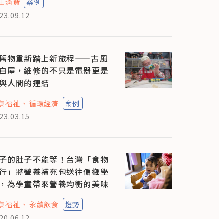
任消費
案例
23.09.12
舊物重新踏上新旅程——古風
白屋，維修的不只是電器更是
與人間的連結
康福祉
循環經濟
案例
23.03.15
子的肚子不能等！台灣「食物
行」將營養補充包送往偏鄉學
，為學童帶來營養均衡的美味
康福祉
永續飲食
趨勢
20.06.12