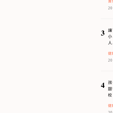
責
20
3
讓
小
人
健
20
4
孩
銀
校
健
20