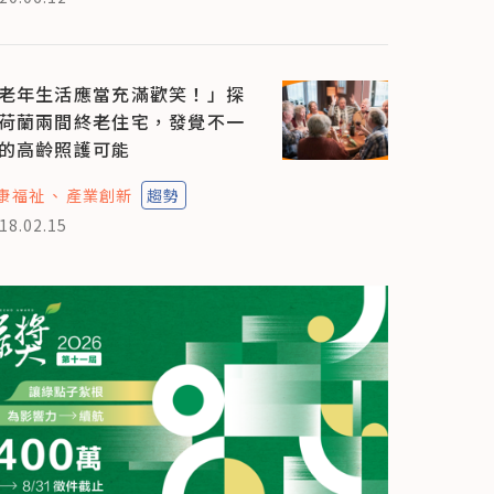
老年生活應當充滿歡笑！」探
荷蘭兩間終老住宅，發覺不一
的高齡照護可能
康福祉
產業創新
趨勢
18.02.15