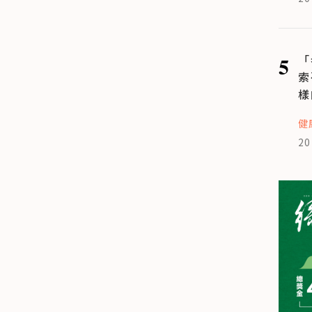
5
「
索
樣
健
20