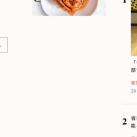
1
「
部
優
20
2
省
能