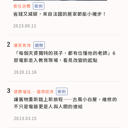
責任消費
案例
省錢又減碳，來自法國的居家節能小撇步！
2023.09.12
2
優質教育
趨勢
「每個天資獨特的孩子，都有位懂他的老師」6
部電影走入教育現場，看見改變的起點
2020.11.16
3
健康福祉
循環經濟
案例
讓舊物重新踏上新旅程——古風小白屋，維修的
不只是電器更是人與人間的連結
2023.03.15