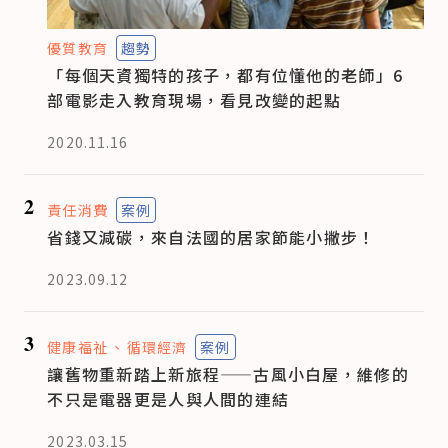
優質教育
趨勢
「每個天資獨特的孩子，都有位懂他的老師」6
部電影走入教育現場，看見改變的起點
2020.11.16
2
責任消費
案例
省錢又減碳，來自法國的居家節能小撇步！
2023.09.12
3
健康福祉
循環經濟
案例
讓舊物重新踏上新旅程——古風小白屋，維修的
不只是電器更是人與人間的連結
2023.03.15