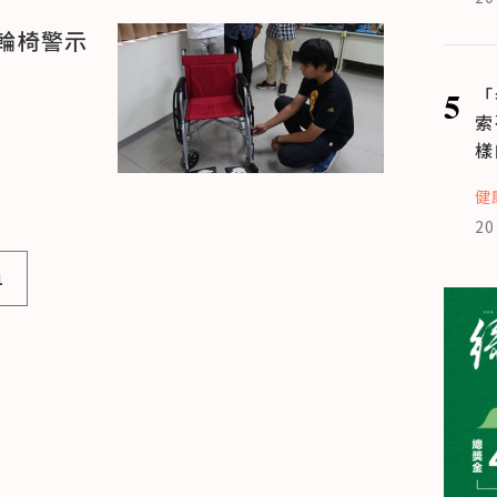
輪椅警示
5
「
索
樣
健
20
1