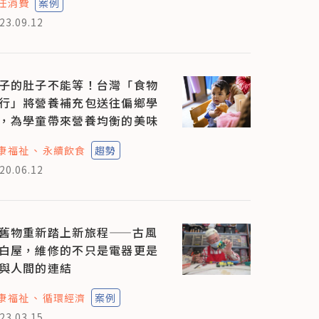
任消費
案例
23.09.12
子的肚子不能等！台灣「食物
行」將營養補充包送往偏鄉學
，為學童帶來營養均衡的美味
康福祉
永續飲食
趨勢
20.06.12
舊物重新踏上新旅程——古風
白屋，維修的不只是電器更是
與人間的連結
康福祉
循環經濟
案例
23.03.15