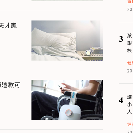
責
20
天才家
3
孩
銀
校
健
20
憑這款可
4
讓
小
人
健
20