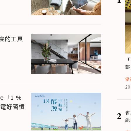
險的工具
「
部
優
20
e「1 %
用電好習慣
2
省
能