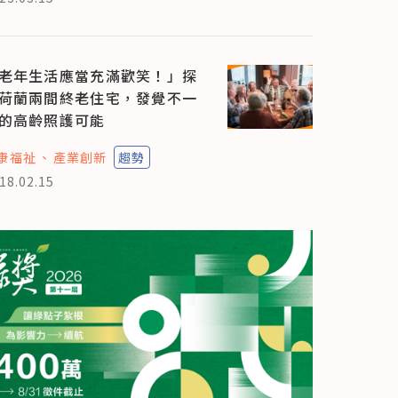
老年生活應當充滿歡笑！」探
荷蘭兩間終老住宅，發覺不一
的高齡照護可能
康福祉
產業創新
趨勢
18.02.15