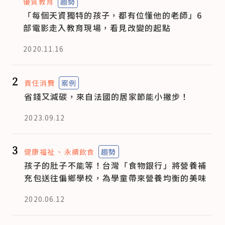
優質教育
趨勢
「每個天資獨特的孩子，都有位懂他的老師」6
部電影走入教育現場，看見改變的起點
2020.11.16
2
責任消費
案例
省錢又減碳，來自法國的居家節能小撇步！
2023.09.12
3
健康福祉
永續飲食
趨勢
孩子的肚子不能等！台灣「食物銀行」將營養補
充包送往偏鄉學校，為學童帶來營養均衡的美味
2020.06.12