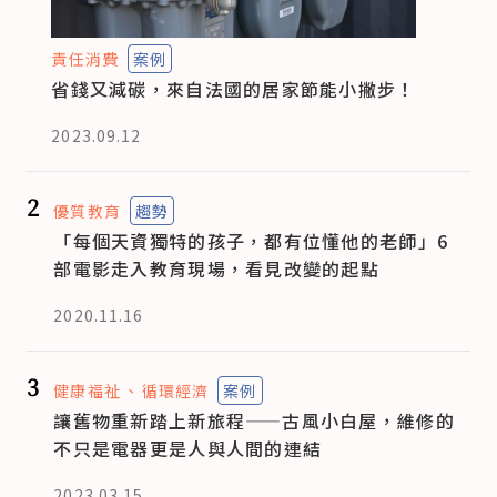
責任消費
案例
省錢又減碳，來自法國的居家節能小撇步！
2023.09.12
2
優質教育
趨勢
「每個天資獨特的孩子，都有位懂他的老師」6
部電影走入教育現場，看見改變的起點
2020.11.16
3
健康福祉
循環經濟
案例
讓舊物重新踏上新旅程——古風小白屋，維修的
不只是電器更是人與人間的連結
2023.03.15