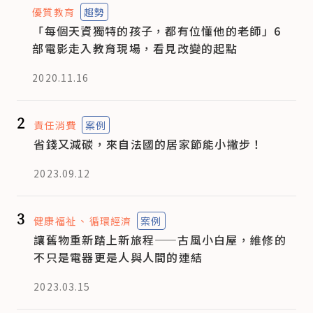
優質教育
趨勢
「每個天資獨特的孩子，都有位懂他的老師」6
部電影走入教育現場，看見改變的起點
2020.11.16
2
責任消費
案例
省錢又減碳，來自法國的居家節能小撇步！
2023.09.12
3
健康福祉
循環經濟
案例
讓舊物重新踏上新旅程——古風小白屋，維修的
不只是電器更是人與人間的連結
2023.03.15