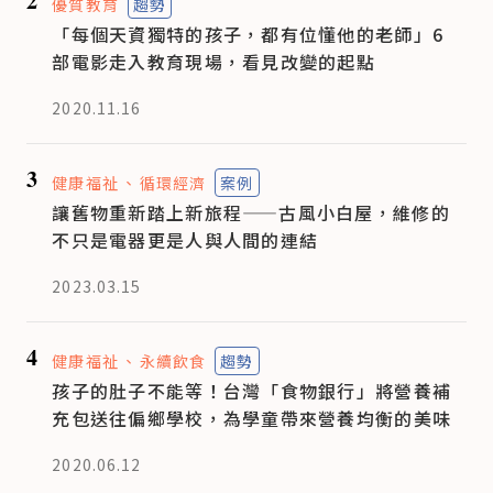
2
優質教育
趨勢
「每個天資獨特的孩子，都有位懂他的老師」6
部電影走入教育現場，看見改變的起點
2020.11.16
3
健康福祉
循環經濟
案例
讓舊物重新踏上新旅程——古風小白屋，維修的
不只是電器更是人與人間的連結
2023.03.15
4
健康福祉
永續飲食
趨勢
孩子的肚子不能等！台灣「食物銀行」將營養補
充包送往偏鄉學校，為學童帶來營養均衡的美味
2020.06.12