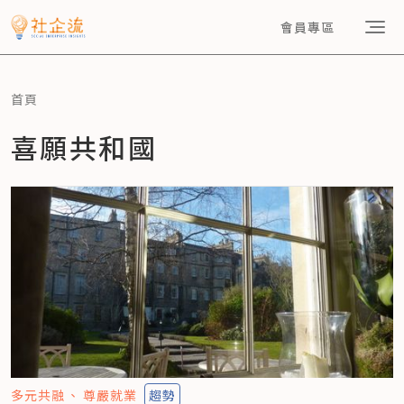
會員專區
首頁
喜願共和國
多元共融
尊嚴就業
趨勢