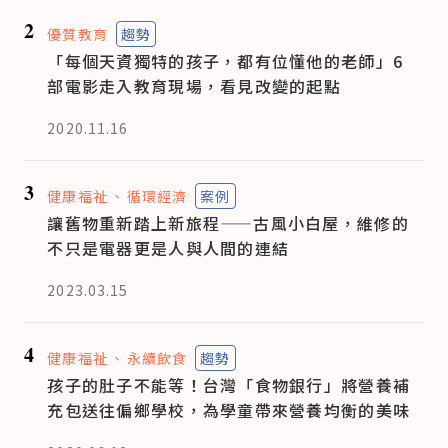
2
優質教育
趨勢
「每個天資獨特的孩子，都有位懂他的老師」6
部電影走入教育現場，看見改變的起點
2020.11.16
3
健康福祉
循環經濟
案例
讓舊物重新踏上新旅程——古風小白屋，維修的
不只是電器更是人與人間的連結
2023.03.15
4
健康福祉
永續飲食
趨勢
孩子的肚子不能等！台灣「食物銀行」將營養補
充包送往偏鄉學校，為學童帶來營養均衡的美味