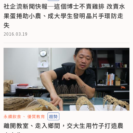
社企流新聞快報─這個博士不賣雞排 改賣水
果蛋捲助小農、成大學生發明晶片手環防走
失
2016.03.19
永續飲食
優質教育
趨勢
離開教室、走入鄉間，交大生用竹子打造農