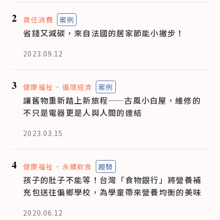
2
責任消費
案例
省錢又減碳，來自法國的居家節能小撇步！
2023.09.12
3
健康福祉
循環經濟
案例
讓舊物重新踏上新旅程——古風小白屋，維修的
不只是電器更是人與人間的連結
2023.03.15
4
健康福祉
永續飲食
趨勢
孩子的肚子不能等！台灣「食物銀行」將營養補
充包送往偏鄉學校，為學童帶來營養均衡的美味
2020.06.12