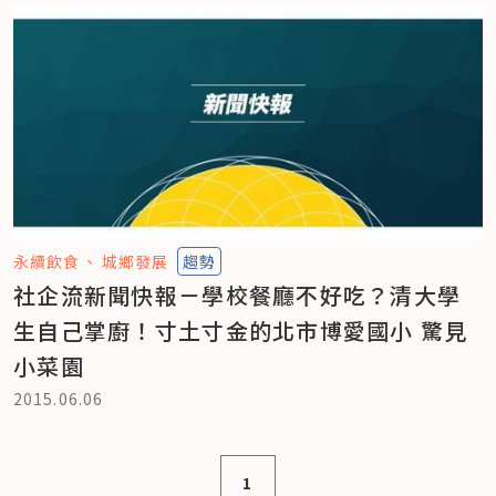
永續飲食
城鄉發展
趨勢
社企流新聞快報－學校餐廳不好吃？清大學
生自己掌廚！寸土寸金的北市博愛國小 驚見
小菜園
2015.06.06
1