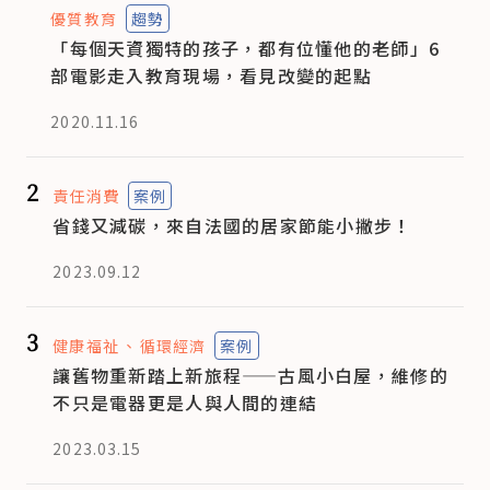
優質教育
趨勢
「每個天資獨特的孩子，都有位懂他的老師」6
部電影走入教育現場，看見改變的起點
2020.11.16
2
責任消費
案例
省錢又減碳，來自法國的居家節能小撇步！
2023.09.12
3
健康福祉
循環經濟
案例
讓舊物重新踏上新旅程——古風小白屋，維修的
不只是電器更是人與人間的連結
2023.03.15