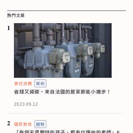
熱門文章
1
責任消費
案例
省錢又減碳，來自法國的居家節能小撇步！
2023.09.12
2
優質教育
趨勢
「每個天資獨特的孩子，都有位懂他的老師」6