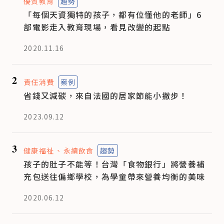
優質教育
趨勢
「每個天資獨特的孩子，都有位懂他的老師」6
部電影走入教育現場，看見改變的起點
2020.11.16
2
責任消費
案例
省錢又減碳，來自法國的居家節能小撇步！
2023.09.12
3
健康福祉
永續飲食
趨勢
孩子的肚子不能等！台灣「食物銀行」將營養補
充包送往偏鄉學校，為學童帶來營養均衡的美味
2020.06.12