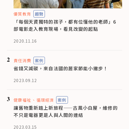
優質教育
趨勢
「每個天資獨特的孩子，都有位懂他的老師」6
部電影走入教育現場，看見改變的起點
2020.11.16
2
責任消費
案例
省錢又減碳，來自法國的居家節能小撇步！
2023.09.12
3
健康福祉
循環經濟
案例
讓舊物重新踏上新旅程——古風小白屋，維修的
不只是電器更是人與人間的連結
2023.03.15