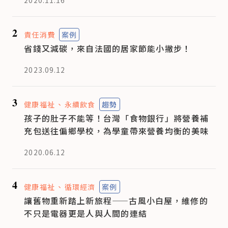
2
責任消費
案例
省錢又減碳，來自法國的居家節能小撇步！
2023.09.12
3
健康福祉
永續飲食
趨勢
孩子的肚子不能等！台灣「食物銀行」將營養補
充包送往偏鄉學校，為學童帶來營養均衡的美味
2020.06.12
4
健康福祉
循環經濟
案例
讓舊物重新踏上新旅程——古風小白屋，維修的
不只是電器更是人與人間的連結