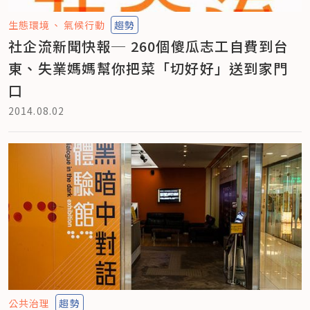
生態環境
氣候行動
趨勢
社企流新聞快報─ 260個傻瓜志工自費到台
東、失業媽媽幫你把菜「切好好」送到家門
口
2014.08.02
公共治理
趨勢