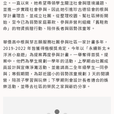
立。一直以來，她希望帶領學生關注社會與環境議題、
並進一步實踐社會參與，因此她引進珍古德協會的根與
芽計畫理念，並成立社團。從整理校園、幫社區掃街開
始，至今已為弱勢家庭募款、參與非營利組織「舊鞋救
命」的物資捐贈行動、陪伴長者與弱勢孩童等。
華僑高中根與芽志願服務社團參與社區一家計畫多年，
2019-2022 年皆獲得楷模獎肯定，今年以「永續新北＊
浮洲小島遊」為提案再度參與計畫，一舉奪得首獎。提
案中，他們為學生規劃一學年的活動，上學期由社團成
員設計與宣傳淨灘活動、並邀請高二全年級學生一同參
與；寒假期間，為鄰近國小的弱勢孩童規劃 3 天的閱讀
營，陪孩子學習與玩樂；下學期則會設計長者適合的娛
樂活動，並帶去社區的榮民之家與爺奶分享。