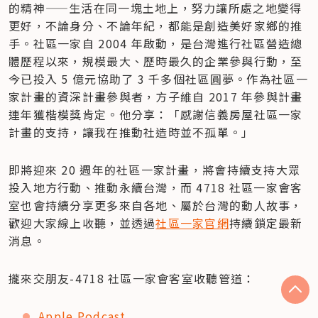
的精神——生活在同一塊土地上，努力讓所處之地變得
更好，不論身分、不論年紀，都能是創造美好家鄉的推
手。社區一家自 2004 年啟動，是台灣進行社區營造總
體歷程以來，規模最大、歷時最久的企業參與行動，至
今已投入 5 億元協助了 3 千多個社區圓夢。作為社區一
家計畫的資深計畫參與者，方子維自 2017 年參與計畫
連年獲楷模獎肯定。他分享：「感謝信義房屋社區一家
計畫的支持，讓我在推動社造時並不孤單。」
即將迎來 20 週年的社區一家計畫，將會持續支持大眾
投入地方行動、推動永續台灣，而 4718 社區一家會客
室也會持續分享更多來自各地、屬於台灣的動人故事，
歡迎大家線上收聽，並透過
社區一家官網
持續鎖定最新
消息。
攏來交朋友-4718 社區一家會客室收聽管道：
Apple Podcast