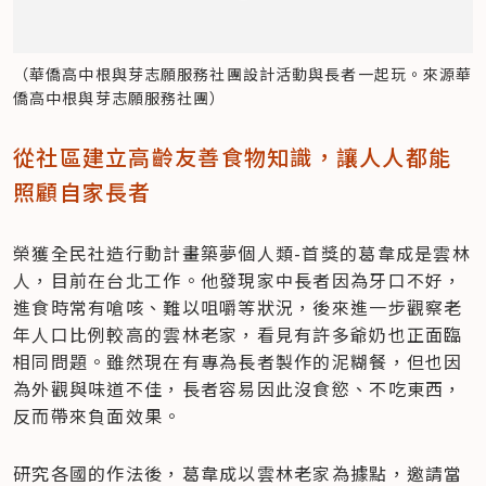
（華僑高中根與芽志願服務社團設計活動與長者一起玩。來源華
僑高中根與芽志願服務社團）
從社區建立高齡友善食物知識，讓人人都能
照顧自家長者
榮獲全民社造行動計畫築夢個人類-首獎的葛韋成是雲林
人，目前在台北工作。他發現家中長者因為牙口不好，
進食時常有嗆咳、難以咀嚼等狀況，後來進一步觀察老
年人口比例較高的雲林老家，看見有許多爺奶也正面臨
相同問題。雖然現在有專為長者製作的泥糊餐，但也因
為外觀與味道不佳，長者容易因此沒食慾、不吃東西，
反而帶來負面效果。
研究各國的作法後，葛韋成以雲林老家為據點，邀請當