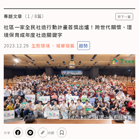
專題文章
（
1
/
8
篇）
到下一篇
社區一家全民社造行動計畫首獎出爐！跨世代關懷、環
境保育成年度社造關鍵字
2023.12.29
生態環境
城鄉發展
趨勢
Photo Credit：社區一家粉絲專頁
分享
收藏