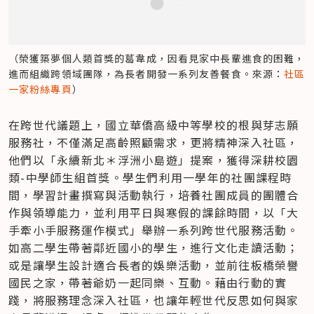
（榮獲築夢個人類首獎的葛韋成，因看見家中長輩進食的困難，
進而組織跨領域團隊，為長者開發一系列友善餐食。來源：
社區
一家粉絲專頁
）
在跨世代議題上，國立華僑高級中等學校的根與芽志願
服務社，不僅滿足高齡照顧需求，更將精神深入社區，
他們以「永續新北＊浮洲小島遊」提案，獲得深耕校園
類-中學師生組首獎。學生們利用一學年的社團課程時
間，學習計畫撰寫與活動執行，培養社團成員的團體合
作與領導能力，並利用平日與寒假的課餘時間，以「大
手牽小手服務運作模式」舉辦一系列跨世代服務活動。
如高二學生帶著鄰近國小的學生，進行文化走讀活動；
或是讓學生設計適合長者的娛樂活動，並前往板橋榮譽
國民之家，帶著爺奶一起同樂、互動。藉由行動的實
踐，將服務理念深入社區，也讓年輕世代反思如何與家