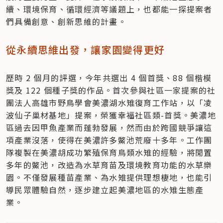
續、環境保育、循環經濟等議題上，也都能一探提案者
們具備創意、創新思維的計畫。
從永續思維出發，讓家園變得更好
歷時 2 個月的評選，今年共選出 4 個首獎、88 個楷模
獎及 122 個種子獎的作品。首次參與社區一家提案的社
團法人高雄市野鳥學會美濃湖水雉復育工作站，以「凌
波仙子巢材基地」提案，榮獲幸福社區類-首獎。美濃地
區過去因甲魚產業而蓬勃發展，然而由於跨國競爭讓這
項產業沒落，使得在美濃許多鱉池荒廢十多年。工作團
隊複製在美濃胡成功繁殖保育鳥類水雉的經驗，將閒置
多年的鱉池，改造為水草育苗及環境教育功能的水草樂
園。不僅發展種苗產業、為水雉提供理想棲地，也能引
導民眾體驗自然，逐步建立起美濃地區的水雉生態產
業。