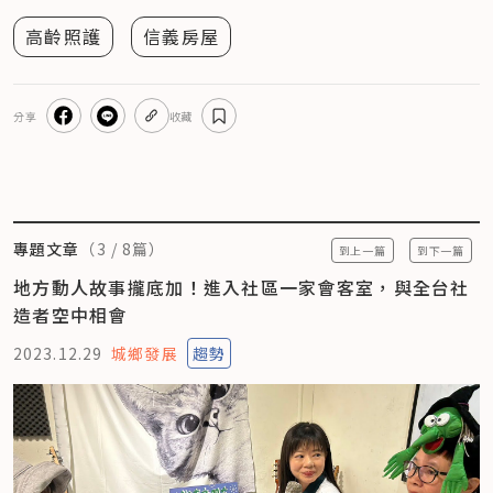
高齡照護
信義房屋
分享
收藏
專題文章
（
3
/
8
篇）
到上一篇
到下一篇
地方動人故事攏底加！進入社區一家會客室，與全台社
造者空中相會
2023.12.29
城鄉發展
趨勢