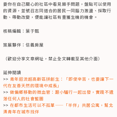
要你在自己關心的社區中看見棘手問題，盤點可以使用
的資源，並號召志同道合的居民一同腦力激盪、採取行
動、帶動改變，便能讓社區有重獲生機的機會。
核稿編輯：葉于甄
策展夥伴：信義房屋
（歡迎分享文章網址，禁止全文轉載至其他介面）
延伸閱讀

>> 
青年迴流超高齡區拼創生：「即使辛苦，也要讓下一
代在友善天然的環境中成長」
>> 
做偏鄉移動的微血管：跟小驢行一起出發，實踐不遺
落任何人的社會藍圖
>> 
在都市生活可以不孤單——「半伴」共居公寓，幫北
漂青年在城市找伴