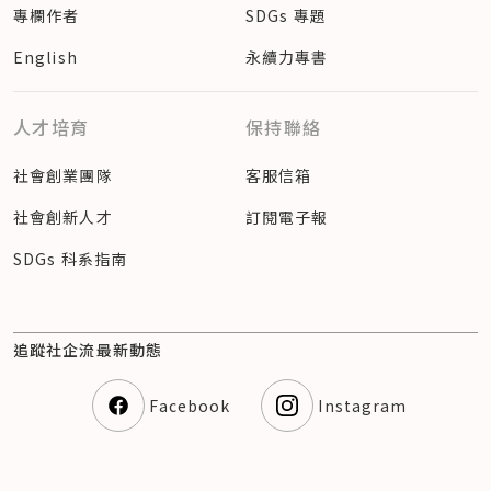
當代市場環境中，企業是否被信任，也會影響顧客是否願意選
專欄作者
SDGs 專題
擇、員工是否願意認同、投資人是否相信其長期價值。
從企業社會責任，到企業社會倡議
English
永續力專書
但信任度是無法靠單次行銷或單篇廣編建立，而是來自長期投
入、清楚論述、一致行動，以及可被檢驗的成果。這也是為什麼
企業溝通的骨幹正從企業社會責任，走向企業社會倡議。
人才培育
保持聯絡
過去談企業社會責任，大家常想到的是企業在本業之外回饋社
會、支持公益。但談及企業社會倡議，大家進一步關注的是：企
社會創業團隊
客服信箱
業能不能針對重要社會議題，提出清楚論述、並且長期投入帶動
社會創新人才
訂閱電子報
更多人理解與行動，進而創造出具體的社會改變、以及可被檢驗
的成果。
SDGs 科系指南
專注探討企業溝通與責任的《Corporate Communications: 
An International Journal》（CCIJ）指出，83% 的公共關
係高階主管認為，企業具備回應重大社會議題的平台與影響力。
企業的角色正在改變，它不只是社會議題的支持者，也可能成為
追蹤社企流最新動態
議題的推動者。
企業社會倡議的 3 大價值
Facebook
Instagram
當信任作為企業長期資產，社會倡議不只是增加曝光度，更能累
積 3 種深度影響力：建立具公共性的話語權、改善市場與營運
環境，以及參與制度與政策對話的能力。
一、建立具公共性的話語權：從「講自己的好」到「定義新的標