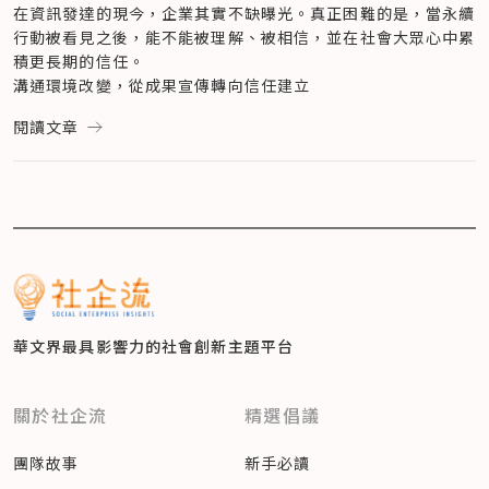
在資訊發達的現今，企業其實不缺曝光。真正困難的是，當永續
行動被看見之後，能不能被理解、被相信，並在社會大眾心中累
積更長期的信任。
溝通環境改變，從成果宣傳轉向信任建立
過去，企業投入永續專案、發布 ESG 報告、拍攝形象影片、撰
閱讀文章
寫新聞稿，往往就能讓外界看見企業的努力。但在資訊過載、社
群輿論快速流動、永續語言被大量使用的今天，「被看見」已經
不是終點。
由賓州大學的亞瑟・佩奇誠信公共傳播中心發布的《2023 
Insights Report on Corporate Social Advocacy》指出，
企業社會倡議正發生在信任下降的時代；而歐盟執委會在《綠色
聲明（Green Claims）》政策研究文件中也指出，市場上有 
53% 的綠色宣稱提供模糊、誤導或缺乏根據的資訊，40% 的宣
稱缺乏支持證據。
華文界最具影響力的
社會創新主題平台
利害關係人對於企業的檢視趨於嚴格，更在意企業為什麼投入？
這和本業有何關係？會長期堅持嗎？成果能被驗證嗎？這正是當
前的關鍵轉折：企業的永續溝通，必須從「宣傳成果」走向「建
關於社企流
精選倡議
立信任」。
而信任不只是溝通結果，也逐漸成為企業競爭力的一部分。過去
團隊故事
新手必讀
談企業競爭力，常會想到產品、技術、成本、通路與人才；但在