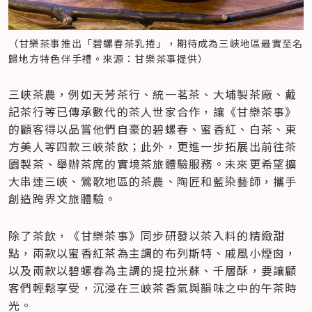
（甘樂茶事推出「碧螺春茶乳捲」，期待成為三峽地區最實至名
歸地方特色伴手禮。來源：甘樂茶事提供）
三峽茶農，例如天芳茶行、統一茗茶、大埔製茶廠、戴
記茶行等已傳承數代的茶人世家合作，讓《甘樂茶事》
的顧客得以品嘗他們自豪的碧螺春、蜜香紅、白茶、東
方美人等四款三峽茶飲；此外，更進一步拓展出前往茶
園製茶、舉辦茶席的實境茶旅體驗服務。未來更希望擴
大串連三峽、鶯歌地區的茶農、陶匠和藍染藝師，攜手
創造跨界文旅體驗。
除了茶飲，《甘樂茶事》同步研發以茶入料的精緻甜
點，兩款以蜜香紅茶為主調的布列斯特、戚風小煙囪，
以及兩款以碧螺春為主調的提拉米蘇、千層酥，要讓顧
客們輕鬆享受，沉浸在三峽茶香氣與韻味之中的午茶時
光。