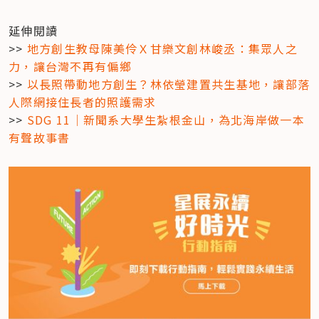
延伸閱讀

>> 
地方創生教母陳美伶Ｘ甘樂文創林峻丞：集眾人之
力，讓台灣不再有偏鄉
>> 
以長照帶動地方創生？林依瑩建置共生基地，讓部落
人際網接住長者的照護需求
>> 
SDG 11｜新聞系大學生紮根金山，為北海岸做一本
有聲故事書