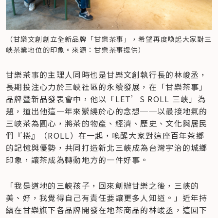
（甘樂文創創立全新品牌「甘樂茶事」，希望再度喚起大家對三
峽茶業地位的印象。來源：甘樂茶事提供）
甘樂茶事的主理人同時也是甘樂文創執行長的林峻丞，
長期投注心力於三峽社區的永續發展，在「甘樂茶事」
品牌暨新品發表會中，他以「LET’S ROLL 三峽」為
題，道出他這一年來縈繞於心的念想──以最接地氣的
三峽茶為圓心，將茶的物產、經濟、歷史、文化與居民
們『捲』（ROLL）在一起，喚醒大家對這座百年茶鄉
的記憶與優勢，共同打造新北三峽成為台灣宇治的城鄉
印象，讓茶成為轉動地方的一件好事。
「我是道地的三峽孩子，回來創辦甘樂之後，三峽的
美、好，我覺得自己有責任要讓更多人知道。」近年持
續在甘樂旗下各品牌開發在地茶商品的林峻丞，這回下