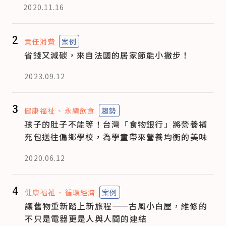
2020.11.16
2
責任消費
案例
省錢又減碳，來自法國的居家節能小撇步！
2023.09.12
3
健康福祉
永續飲食
趨勢
孩子的肚子不能等！台灣「食物銀行」將營養補
充包送往偏鄉學校，為學童帶來營養均衡的美味
2020.06.12
4
健康福祉
循環經濟
案例
讓舊物重新踏上新旅程——古風小白屋，維修的
不只是電器更是人與人間的連結