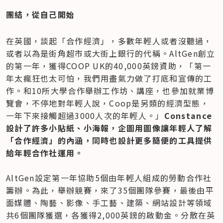
團結，從自己開始
在英國，談起「合作經濟」，多數年輕人或者沒聽過，
或者以為是街角超市或大街上銀行的代稱。AltGen創立
的第一年，獲得COOP UK的40,000英鎊資助，「第一
年太瘋狂也太可怕，我們用盡氣力做了打底和宣傳的工
作。和10所大學合作舉辦工作坊、講座，也參加就業博
覽會，不停地對年輕人說，Coop是另類的經濟型態，
一年下來接觸超過3000人次的年輕人。」
Constance
設計了許多小貼紙、小海報，企圖用圖像讓年輕人了解
「合作經濟」的內涵，同時也設計更多簡便的工具提供
給年輕合作社運用。
AltGen設定第一年協助5個由年輕人組成的勞動合作社
籌辦。為此，舉辦競賽，來了35個團隊參賽，最後由平
面媒體、陶藝、影像、手工藝、建築、網站設計等領域
共6個團隊獲選，各獲得2,000英鎊的啟動金。分散在英