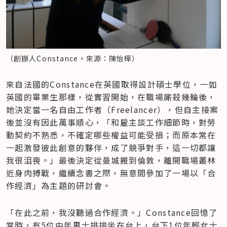
（創辦人Constance。來源：陳怡樺）
來自法國的Constance在英國取得設計碩士學位，一如
英國的畢業生那樣，從實習開始，在職場廝殺幾輪後，
她決定當一名自由工作者（Freelancer），但自主接案
後並沒有因此萬事順心，「和雇主談工作細節時，對勞
動契約不熟悉，不確定哪些權益可能受損；而原本常在
一起激發彼此創意的夥伴，成了競爭對手，這一切都讓
我很沮喪。」最後決定從曼城搬到倫敦，離開職場叢林
近身肉搏戰，繼續念書之際，無意間參加了一場以「合
作經濟」為主題的研討會。
「在此之前，我沒聽過合作經濟。」Constance回憶了
當時，有5位中年男士排排坐在台上，台下1位年輕女士