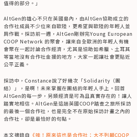
值得的部分。」

AltGen的雄心不只在英國島內，由AltGen協助成立的
合作社成員不少位來自歐陸，更希望與歐陸的年輕人並
肩作戰。採訪前一週，AltGen剛辦完Young European 
COOP Network 的聚會，讓來自全歐洲的年輕人有機
會聚在一起討論合作經濟，尤其是協助如希臘、土耳其
等當地沒有合作社金援的地方，大家一起讓社會更貼近
公平正義。
採訪中，Constance說了好幾次「Solidarity（團
結）」，是啊！未來掌握在團結的年輕人手上。回首
AltGen的每一步，另類經濟是可為且真實存在的！讓人
踏實地相信。AltGen是這趟英國COOP踏查之旅所採訪
的最後一個合作社，也是完全不在原始採訪計畫之內的
合作社，卻是最恰好的句點。
本文摘錄自
《哇！原來這也是合作社：大不列顛COOP