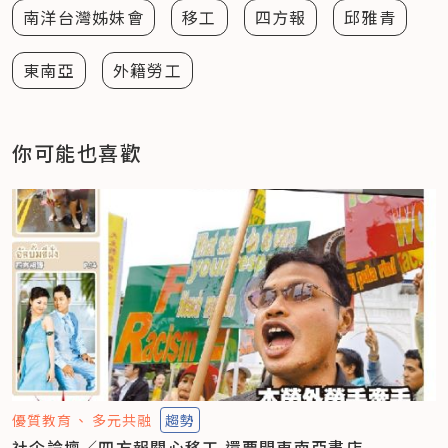
南洋台灣姊妹會
移工
四方報
邱雅青
東南亞
外籍勞工
你可能也喜歡
優質教育
多元共融
趨勢
社企論壇／四方報關心移工 還要開東南亞書店