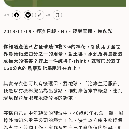
分享
收藏
2013-11-19．經濟日報．B7．經營管理．朱永光
你知道產值只占全球農作物3％的棉花，卻使用了全世
界農藥化肥四分之一的用量，對土壤、水源及棉農都造
成極大的傷害？穿上一件純棉T-shirt，就等同於穿了
150公克的農藥及化學肥料在身上？
其實穿衣也可以有機環保、愛地球，「冶綠生活服飾」
便是以有機棉織品為出發點，推動綠色穿衣概念，達到
環境保育及地球永續發展的訴求。
笑稱自己是中年轉業的薛焜中，40歲那年心念一轉，辭
掉外商知名電子公司的穩定工作，決定以推廣生態環保
為志業，兼顧工作、家庭及對自己生命價值的追尋，創