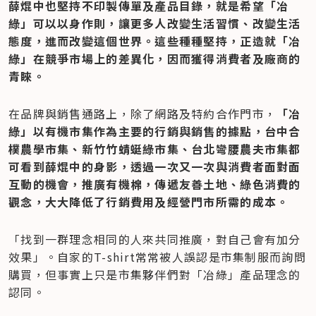
薛焜中也堅持不印製傳單及產品目錄，就是希望「冶
綠」可以以身作則，讓更多人改變生活習慣、改變生活
態度，進而改變這個世界。這些種種堅持，正造就「冶
綠」在競爭市場上的差異化，因而獲得消費者及廠商的
青睞。
在品牌與銷售通路上，除了網路及特約合作門市，
「冶
綠」以有機市集作為主要的行銷與銷售的據點，台中合
樸農學市集、新竹竹蜻蜓綠市集、台北彎腰農夫市集都
可看到薛焜中的身影，透過一次又一次與消費者面對面
互動的機會，推廣有機棉，傳遞友善土地、綠色消費的
觀念，大大降低了行銷費用及經營門市所需的成本。
「找到一群理念相同的人來共同推廣，對自己會有加分
效果」。自家的T-shirt常常被人誤認是市集制服而詢問
購買，但事實上只是市集夥伴們對「冶綠」產品理念的
認同。