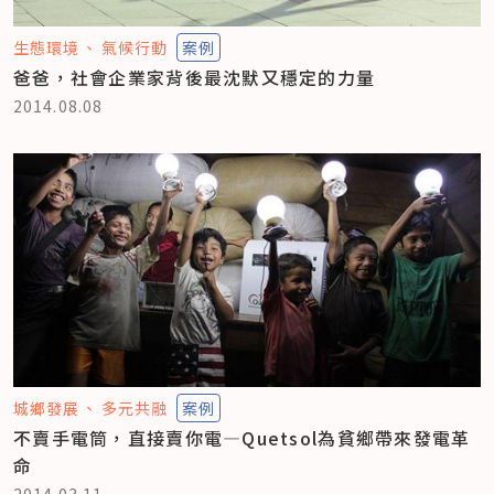
生態環境
氣候行動
案例
爸爸，社會企業家背後最沈默又穩定的力量
2014.08.08
城鄉發展
多元共融
案例
不賣手電筒，直接賣你電—Quetsol為貧鄉帶來發電革
命
2014.03.11