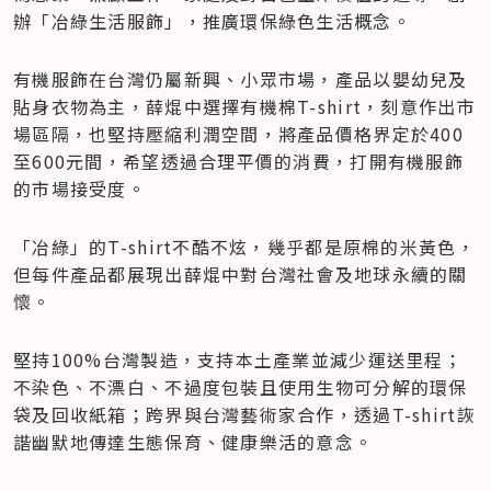
辦「冶綠生活服飾」，推廣環保綠色生活概念。
有機服飾在台灣仍屬新興、小眾市場，產品以嬰幼兒及
貼身衣物為主，薛焜中選擇有機棉T-shirt，刻意作出市
場區隔，也堅持壓縮利潤空間，將產品價格界定於400
至600元間，希望透過合理平價的消費，打開有機服飾
的市場接受度。
「冶綠」的T-shirt不酷不炫，幾乎都是原棉的米黃色，
但每件產品都展現出薛焜中對台灣社會及地球永續的關
懷。
堅持100%台灣製造，支持本土產業並減少運送里程；
不染色、不漂白、不過度包裝且使用生物可分解的環保
袋及回收紙箱；跨界與台灣藝術家合作，透過T-shirt詼
諧幽默地傳達生態保育、健康樂活的意念。