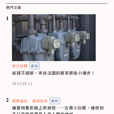
熱門文章
1
責任消費
案例
省錢又減碳，來自法國的居家節能小撇步！
2023.09.12
2
健康福祉
循環經濟
案例
讓舊物重新踏上新旅程——古風小白屋，維修的
不只是電器更是人與人間的連結