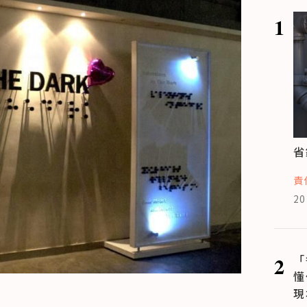
1
省
責
20
2
「
懂
現