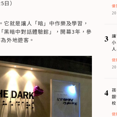
25日）
優
20
。它就是讓人「暗」中作樂及學習，
「黑暗中對話體驗館」，開幕3年，參
3
讓
客為外地遊客。
小
人
健
20
4
孩
銀
校
健