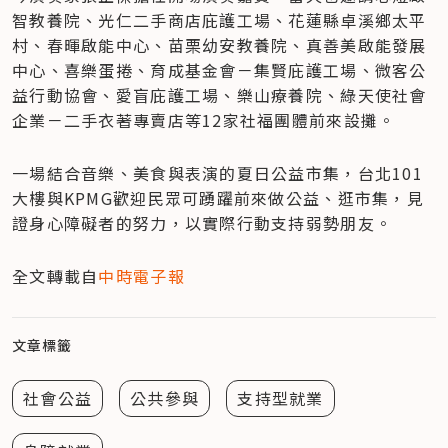
智教養院、光仁二手商店庇護工場、花蓮縣卓溪鄉太平
村、春暉啟能中心、苗栗幼安教養院、真善美啟能發展
中心、喜樂蛋捲、育成基金會－集賢庇護工場、微客公
益行動協會、愛盲庇護工場、樂山療養院、綠天使社會
企業－二手衣著專賣店等12家社福團體前來設攤。
一場結合音樂、美食與表演的夏日公益市集，台北101
大樓與KPMG歡迎民眾可踴躍前來做公益、逛市集，見
證身心障礙者的努力，以實際行動支持弱勢朋友。
全文轉載自
中時電子報
文章標籤
社會公益
公共參與
支持型就業