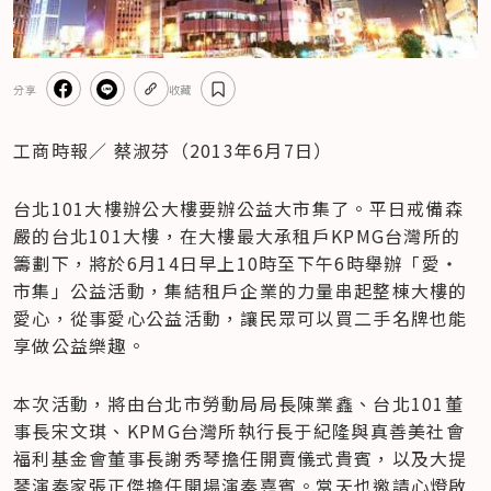
分享
收藏
工商時報／ 蔡淑芬（2013年6月7日）
台北101大樓辦公大樓要辦公益大市集了。平日戒備森
嚴的台北101大樓，在大樓最大承租戶KPMG台灣所的
籌劃下，將於6月14日早上10時至下午6時舉辦「愛‧
市集」公益活動，集結租戶企業的力量串起整棟大樓的
愛心，從事愛心公益活動，讓民眾可以買二手名牌也能
享做公益樂趣。
本次活動，將由台北市勞動局局長陳業鑫、台北101董
事長宋文琪、KPMG台灣所執行長于紀隆與真善美社會
福利基金會董事長謝秀琴擔任開賣儀式貴賓，以及大提
琴演奏家張正傑擔任開場演奏嘉賓。當天也邀請心燈啟