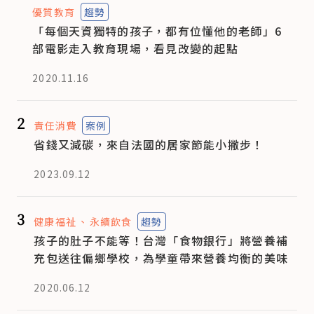
優質教育
趨勢
「每個天資獨特的孩子，都有位懂他的老師」6
部電影走入教育現場，看見改變的起點
2020.11.16
2
責任消費
案例
省錢又減碳，來自法國的居家節能小撇步！
2023.09.12
3
健康福祉
永續飲食
趨勢
孩子的肚子不能等！台灣「食物銀行」將營養補
充包送往偏鄉學校，為學童帶來營養均衡的美味
2020.06.12