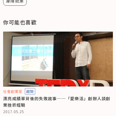
身障就業
你可能也喜歡
社會創業家
趨勢
漂亮成績單背後的失敗故事──「愛樂活」創辦人談創
業挫折經驗
2017.05.25