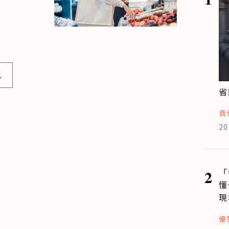
1
省
責
20
2
「
懂
現
優