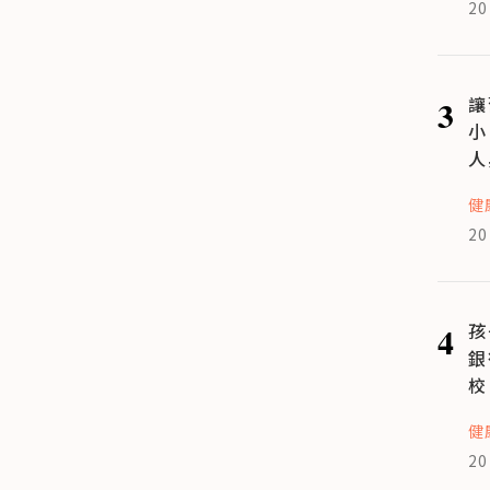
20
3
讓
小
人
健
20
4
孩
銀
校
健
20