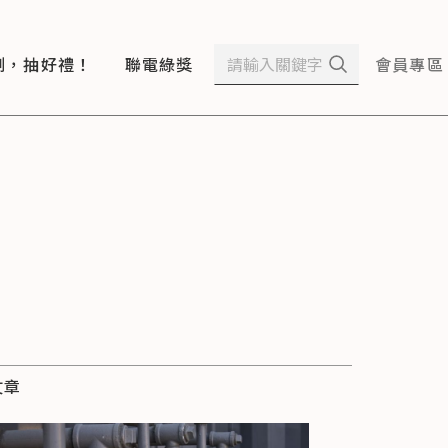
測，抽好禮！
聯電綠獎
會員專區
文章