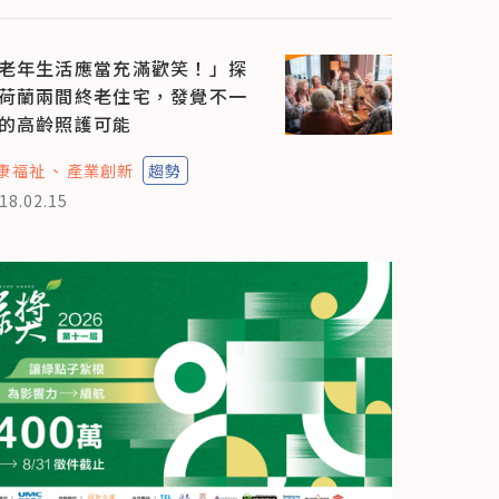
老年生活應當充滿歡笑！」探
荷蘭兩間終老住宅，發覺不一
的高齡照護可能
康福祉
產業創新
趨勢
18.02.15