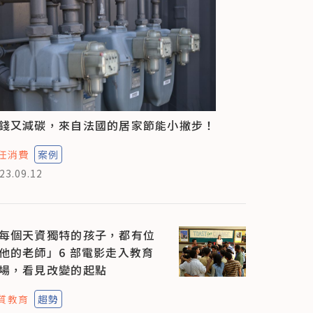
錢又減碳，來自法國的居家節能小撇步！
任消費
案例
23.09.12
每個天資獨特的孩子，都有位
他的老師」6 部電影走入教育
場，看見改變的起點
質教育
趨勢