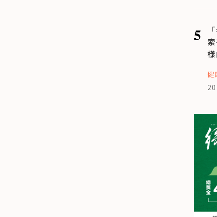
5
「
索
樣
健
20