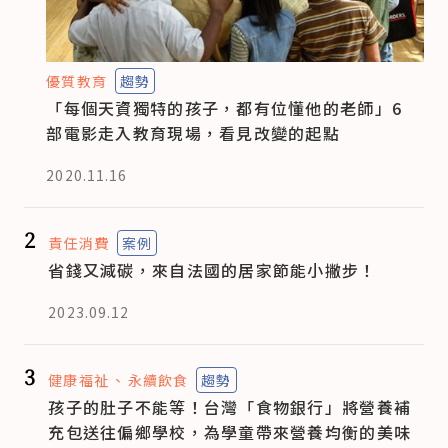
優質教育
趨勢
「每個天資獨特的孩子，都有位懂他的老師」6
部電影走入教育現場，看見改變的起點
2020.11.16
2
責任消費
案例
省錢又減碳，來自法國的居家節能小撇步！
2023.09.12
3
健康福祉
永續飲食
趨勢
孩子的肚子不能等！台灣「食物銀行」將營養補
充包送往偏鄉學校，為學童帶來營養均衡的美味