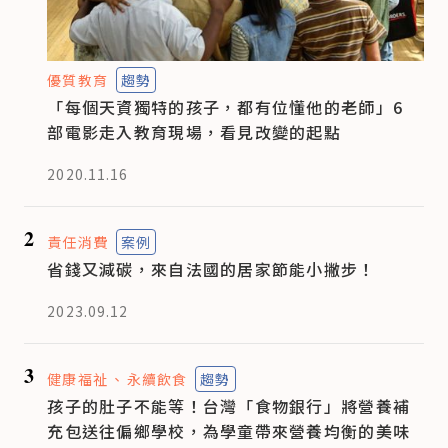
優質教育
趨勢
「每個天資獨特的孩子，都有位懂他的老師」6
部電影走入教育現場，看見改變的起點
2020.11.16
2
責任消費
案例
省錢又減碳，來自法國的居家節能小撇步！
2023.09.12
3
健康福祉
永續飲食
趨勢
孩子的肚子不能等！台灣「食物銀行」將營養補
充包送往偏鄉學校，為學童帶來營養均衡的美味