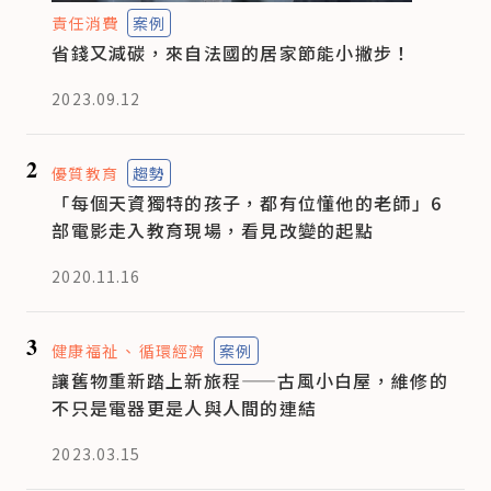
責任消費
案例
省錢又減碳，來自法國的居家節能小撇步！
2023.09.12
2
優質教育
趨勢
「每個天資獨特的孩子，都有位懂他的老師」6
部電影走入教育現場，看見改變的起點
2020.11.16
3
健康福祉
循環經濟
案例
讓舊物重新踏上新旅程——古風小白屋，維修的
不只是電器更是人與人間的連結
2023.03.15