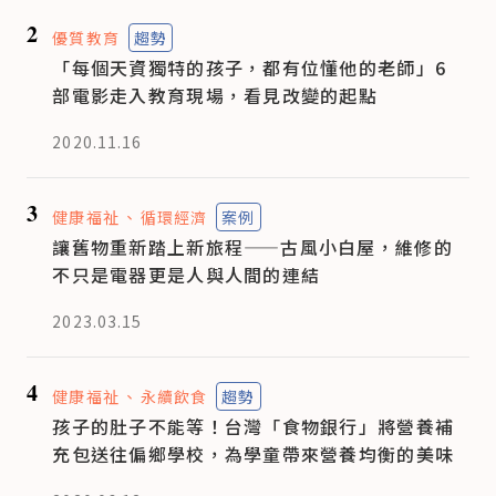
2
優質教育
趨勢
「每個天資獨特的孩子，都有位懂他的老師」6
部電影走入教育現場，看見改變的起點
2020.11.16
3
健康福祉
循環經濟
案例
讓舊物重新踏上新旅程——古風小白屋，維修的
不只是電器更是人與人間的連結
2023.03.15
4
健康福祉
永續飲食
趨勢
孩子的肚子不能等！台灣「食物銀行」將營養補
充包送往偏鄉學校，為學童帶來營養均衡的美味