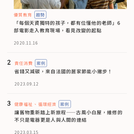
優質教育
趨勢
「每個天資獨特的孩子，都有位懂他的老師」6
部電影走入教育現場，看見改變的起點
2020.11.16
2
責任消費
案例
省錢又減碳，來自法國的居家節能小撇步！
2023.09.12
3
健康福祉
循環經濟
案例
讓舊物重新踏上新旅程——古風小白屋，維修的
不只是電器更是人與人間的連結
2023.03.15