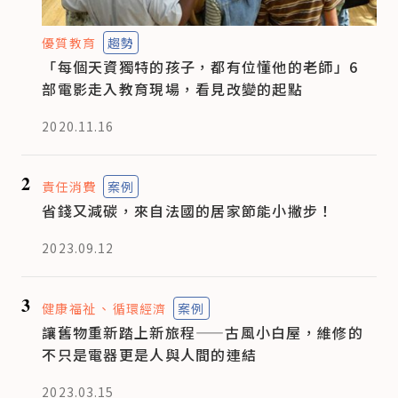
優質教育
趨勢
「每個天資獨特的孩子，都有位懂他的老師」6
部電影走入教育現場，看見改變的起點
2020.11.16
2
責任消費
案例
省錢又減碳，來自法國的居家節能小撇步！
2023.09.12
3
健康福祉
循環經濟
案例
讓舊物重新踏上新旅程——古風小白屋，維修的
不只是電器更是人與人間的連結
2023.03.15