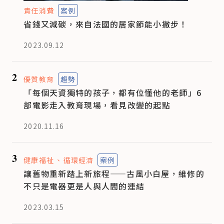
責任消費
案例
省錢又減碳，來自法國的居家節能小撇步！
2023.09.12
2
優質教育
趨勢
「每個天資獨特的孩子，都有位懂他的老師」6
部電影走入教育現場，看見改變的起點
2020.11.16
3
健康福祉
循環經濟
案例
讓舊物重新踏上新旅程——古風小白屋，維修的
不只是電器更是人與人間的連結
2023.03.15