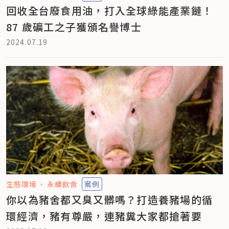
回收全台廢食用油，打入全球綠能產業鏈！
87 歲礦工之子獲頒名譽博士
2024.07.19
生態環境
永續飲食
案例
你以為豬舍都又臭又髒嗎？打造養豬場的循
環經濟，豬有尊嚴，連豬糞大家都搶著要