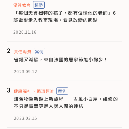
優質教育
趨勢
「每個天資獨特的孩子，都有位懂他的老師」6
部電影走入教育現場，看見改變的起點
2020.11.16
2
責任消費
案例
省錢又減碳，來自法國的居家節能小撇步！
2023.09.12
3
健康福祉
循環經濟
案例
讓舊物重新踏上新旅程——古風小白屋，維修的
不只是電器更是人與人間的連結
2023.03.15