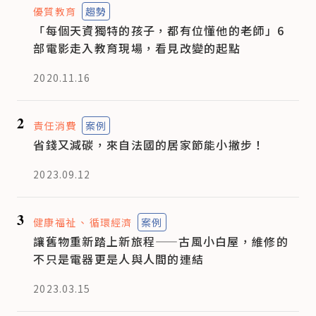
優質教育
趨勢
「每個天資獨特的孩子，都有位懂他的老師」6
部電影走入教育現場，看見改變的起點
2020.11.16
2
責任消費
案例
省錢又減碳，來自法國的居家節能小撇步！
2023.09.12
3
健康福祉
循環經濟
案例
讓舊物重新踏上新旅程——古風小白屋，維修的
不只是電器更是人與人間的連結
2023.03.15