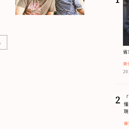
1
省
責
20
2
「
懂
現
優