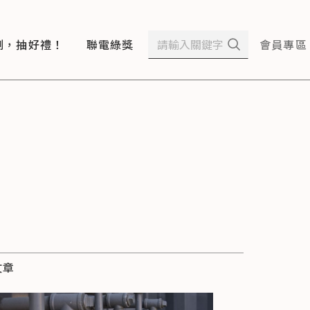
測，抽好禮！
聯電綠獎
會員專區
文章