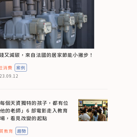
錢又減碳，來自法國的居家節能小撇步！
任消費
案例
23.09.12
每個天資獨特的孩子，都有位
他的老師」6 部電影走入教育
場，看見改變的起點
質教育
趨勢