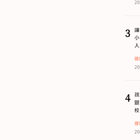
20
3
讓
小
人
健
20
4
孩
銀
校
健
20