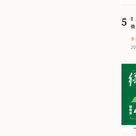
5
8
後
多
20