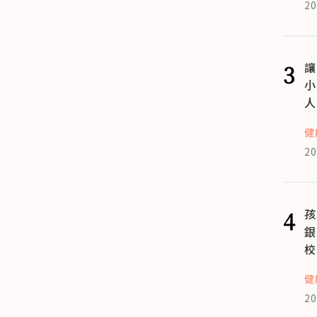
20
3
讓
小
人
健
20
4
孩
銀
校
健
20