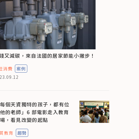
錢又減碳，來自法國的居家節能小撇步！
任消費
案例
23.09.12
每個天資獨特的孩子，都有位
他的老師」6 部電影走入教育
場，看見改變的起點
質教育
趨勢