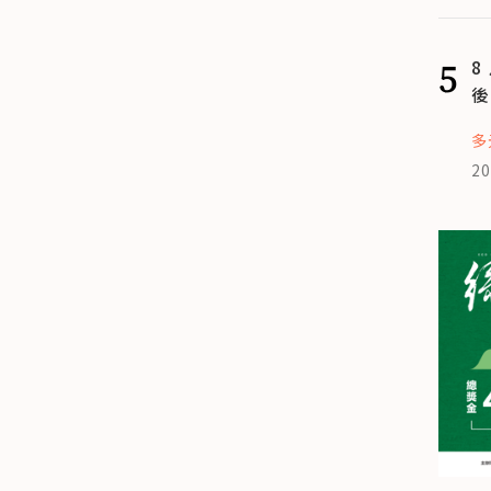
5
8
後
多
20