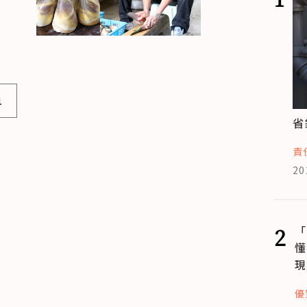
1
省
責
20
2
「
懂
現
優