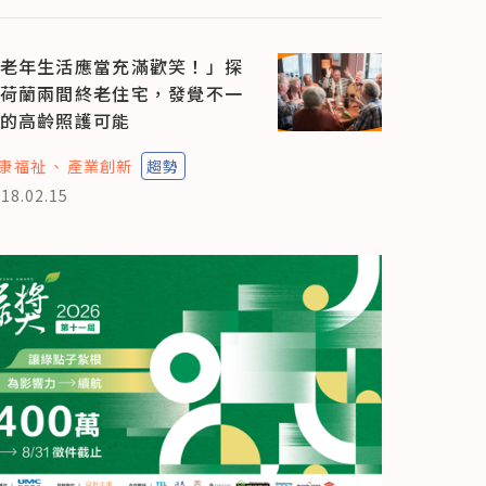
老年生活應當充滿歡笑！」探
荷蘭兩間終老住宅，發覺不一
的高齡照護可能
康福祉
產業創新
趨勢
18.02.15