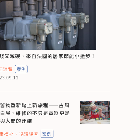
錢又減碳，來自法國的居家節能小撇步！
任消費
案例
23.09.12
舊物重新踏上新旅程——古風
白屋，維修的不只是電器更是
與人間的連結
康福祉
循環經濟
案例