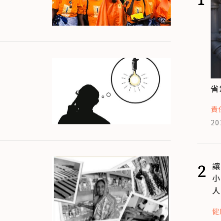
省
責
20
2
讓
小
人
健