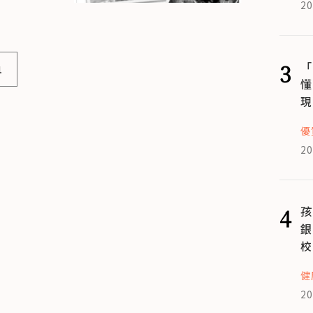
20
3
「
1
懂
現
優
20
4
孩
銀
校
健
20