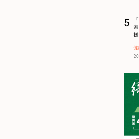
5
「
索
樣
健
20