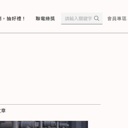
測，抽好禮！
聯電綠獎
會員專區
文章