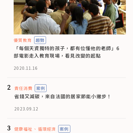
優質教育
趨勢
「每個天資獨特的孩子，都有位懂他的老師」6
部電影走入教育現場，看見改變的起點
2020.11.16
2
責任消費
案例
省錢又減碳，來自法國的居家節能小撇步！
2023.09.12
3
健康福祉
循環經濟
案例