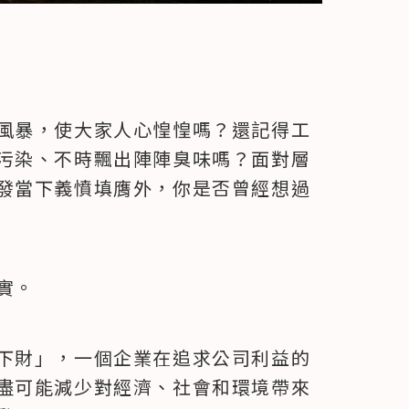
D
2
風暴，使大家人心惶惶嗎？還記得工
1
污染、不時飄出陣陣臭味嗎？面對層
發當下義憤填膺外，你是否曾經想過
2
實。
下財」，一個企業在追求公司利益的
盡可能減少對經濟、社會和環境帶來