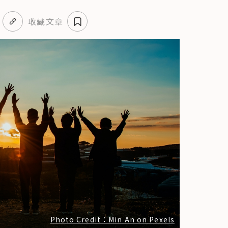
收藏文章
9
2
1
2
1
Photo Credit：Min An on Pexels