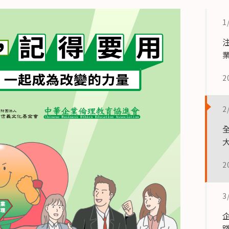
1
2
2
2
3