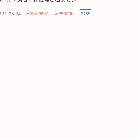
021.05.24
社會創業家
企業實踐
趨勢
/
12
篇文章
出社會前必修課！以微電影、個案分析了解
企業倫理
020.12.24
優質教育
社會創業家
案例
/
12
篇文章
企業不能只賺錢！「企業倫理大調查」揭露
青年世代新思維，8 成年輕人盼促進社會正
向改變
020.08.25
社會創業家
影響力職涯
趨勢