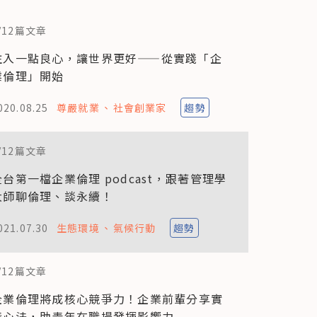
/
12
篇文章
注入一點良心，讓世界更好——從實踐「企
業倫理」開始
020.08.25
尊嚴就業
社會創業家
趨勢
/
12
篇文章
全台第一檔企業倫理 podcast，跟著管理學
大師聊倫理、談永續！
021.07.30
生態環境
氣候行動
趨勢
/
12
篇文章
企業倫理將成核心競爭力！企業前輩分享實
踐心法，助青年在職場發揮影響力