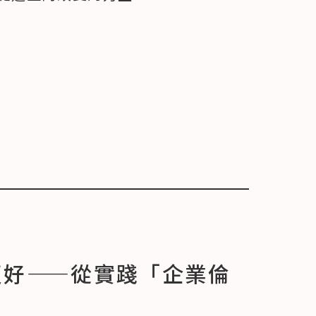
6
2
7
2
8
更好——從實踐「企業倫
2