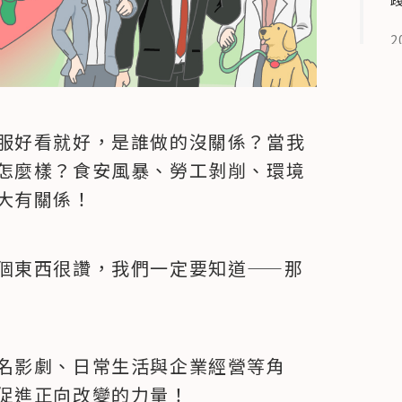
2
4
服好看就好，是誰做的沒關係？當我
怎麼樣？食安風暴、勞工剝削、環境
2
大有關係！
5
個東西很讚，我們一定要知道——那
名影劇、日常生活與企業經營等角
2
促進正向改變的力量！