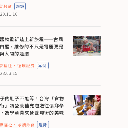
質教育
趨勢
20.11.16
舊物重新踏上新旅程——古風
白屋，維修的不只是電器更是
與人間的連結
康福祉
循環經濟
案例
23.03.15
子的肚子不能等！台灣「食物
行」將營養補充包送往偏鄉學
，為學童帶來營養均衡的美味
康福祉
永續飲食
趨勢