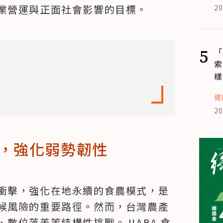
業營運與正面社會影響的目標。
20
5
「
索
樣
健
20
，強化弱勢韌性
衝擊，強化在地永續的食農模式，是
候風險的重要路徑。然而，台灣農產
數位落差等結構性挑戰。JIABA 食