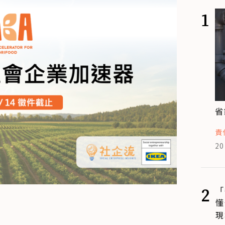
1
省
責
20
2
「
懂
現